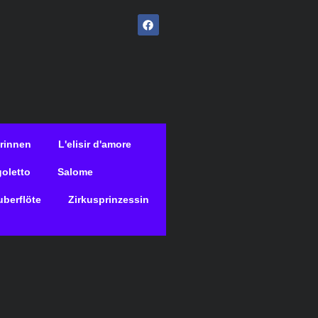
erinnen
L'elisir d'amore
goletto
Salome
uberflöte
Zirkusprinzessin