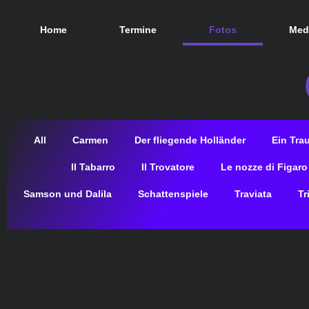
Home
Termine
Fotos
Med
All
Carmen
Der fliegende Holländer
Ein Tra
Il Tabarro
Il Trovatore
Le nozze di Figaro
Samson und Dalila
Schattenspiele
Traviata
Tr